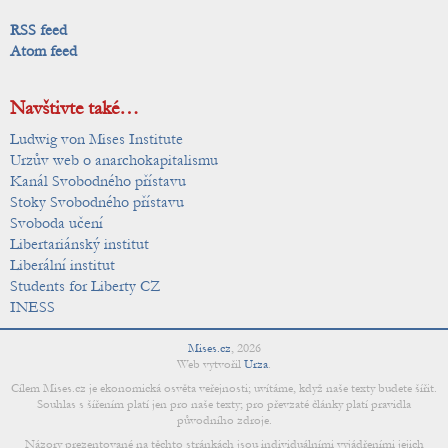
RSS feed
Atom feed
Navštivte také…
Ludwig von Mises Institute
Urzův web o anarchokapitalismu
Kanál Svobodného přístavu
Stoky Svobodného přístavu
Svoboda učení
Libertariánský institut
Liberální institut
Students for Liberty CZ
INESS
Mises.cz
,
2026
Web vytvořil
Urza
.
Cílem Mises.cz je ekonomická osvěta veřejnosti; uvítáme, když naše texty budete šířit.
Souhlas s šířením platí jen pro naše texty; pro převzaté články platí pravidla
původního zdroje.
Názory prezentované na těchto stránkách jsou individuálními vyjádřeními jejich