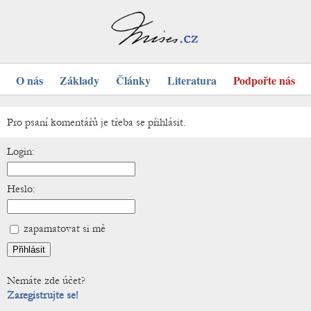
O nás
Základy
Články
Literatura
Podpořte nás
Pro psaní komentářů je třeba se přihlásit.
Login:
Heslo:
zapamatovat si mě
Nemáte zde účet?
Zaregistrujte se!