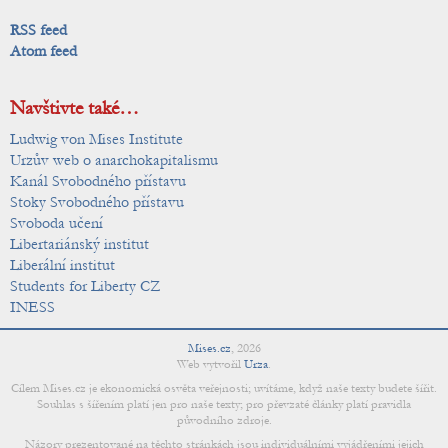
RSS feed
Atom feed
Navštivte také…
Ludwig von Mises Institute
Urzův web o anarchokapitalismu
Kanál Svobodného přístavu
Stoky Svobodného přístavu
Svoboda učení
Libertariánský institut
Liberální institut
Students for Liberty CZ
INESS
Mises.cz
,
2026
Web vytvořil
Urza
.
Cílem Mises.cz je ekonomická osvěta veřejnosti; uvítáme, když naše texty budete šířit.
Souhlas s šířením platí jen pro naše texty; pro převzaté články platí pravidla
původního zdroje.
Názory prezentované na těchto stránkách jsou individuálními vyjádřeními jejich