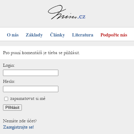
O nás
Základy
Články
Literatura
Podpořte nás
Pro psaní komentářů je třeba se přihlásit.
Login:
Heslo:
zapamatovat si mě
Nemáte zde účet?
Zaregistrujte se!