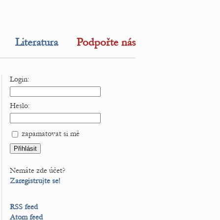
Literatura
Podpořte nás
Login:
Heslo:
zapamatovat si mě
Nemáte zde účet?
Zaregistrujte se!
RSS feed
Atom feed