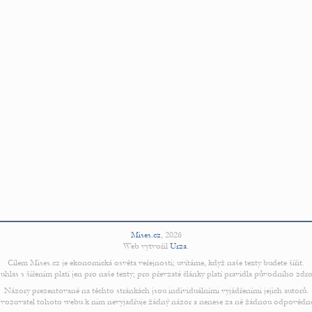
Mises.cz
,
2026
Web vytvořil
Urza
.
Cílem Mises.cz je ekonomická osvěta veřejnosti; uvítáme, když naše texty budete šířit.
uhlas s šířením platí jen pro naše texty; pro převzaté články platí pravidla původního zdro
Názory prezentované na těchto stránkách jsou individuálními vyjádřeními jejich autorů.
vozovatel tohoto webu k nim nevyjadřuje žádný názor a nenese za ně žádnou odpovědn