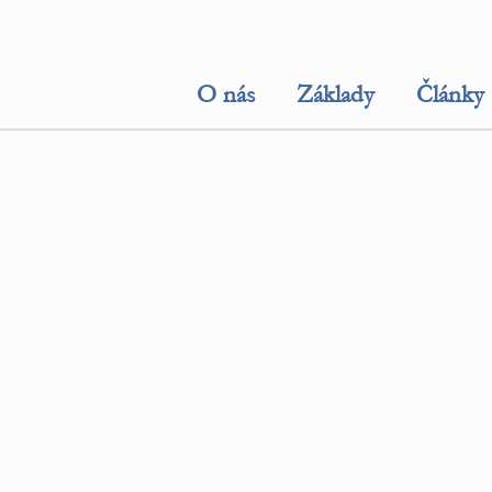
O nás
Základy
Články