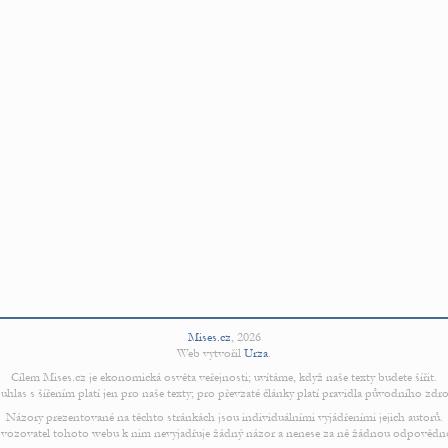
Mises.cz
,
2026
Web vytvořil
Urza
.
Cílem Mises.cz je ekonomická osvěta veřejnosti; uvítáme, když naše texty budete šířit.
uhlas s šířením platí jen pro naše texty; pro převzaté články platí pravidla původního zdro
Názory prezentované na těchto stránkách jsou individuálními vyjádřeními jejich autorů.
vozovatel tohoto webu k nim nevyjadřuje žádný názor a nenese za ně žádnou odpovědn