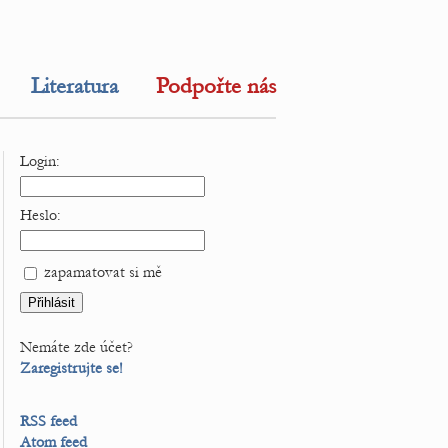
Literatura
Podpořte nás
Login:
Heslo:
zapamatovat si mě
Nemáte zde účet?
Zaregistrujte se!
RSS feed
Atom feed