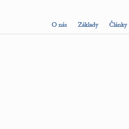
O nás
Základy
Články