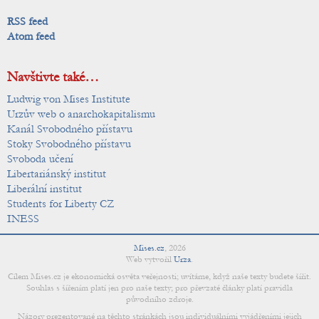
RSS feed
Atom feed
Navštivte také…
Ludwig von Mises Institute
Urzův web o anarchokapitalismu
Kanál Svobodného přístavu
Stoky Svobodného přístavu
Svoboda učení
Libertariánský institut
Liberální institut
Students for Liberty CZ
INESS
Mises.cz
,
2026
Web vytvořil
Urza
.
Cílem Mises.cz je ekonomická osvěta veřejnosti; uvítáme, když naše texty budete šířit.
Souhlas s šířením platí jen pro naše texty; pro převzaté články platí pravidla
původního zdroje.
Názory prezentované na těchto stránkách jsou individuálními vyjádřeními jejich