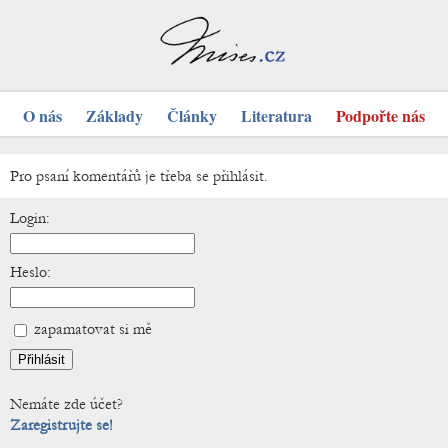
O nás
Základy
Články
Literatura
Podpořte nás
Pro psaní komentářů je třeba se přihlásit.
Login:
Heslo:
zapamatovat si mě
Nemáte zde účet?
Zaregistrujte se!