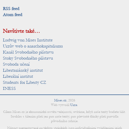
RSS feed
Atom feed
Navštivte také…
Ludwig von Mises Institute
Urzův web o anarchokapitalismu
Kanál Svobodného přístavu
Stoky Svobodného přístavu
Svoboda učení
Libertariánský institut
Liberální institut
Students for Liberty CZ
INESS
Mises.cz
,
2026
Web vytvořil
Urza
.
Cílem Mises.cz je ekonomická osvěta veřejnosti; uvítáme, když naše texty budete šířit.
Souhlas s šířením platí jen pro naše texty; pro převzaté články platí pravidla
původního zdroje.
Názory prezentované na těchto stránkách jsou individuálními vyjádřeními jejich