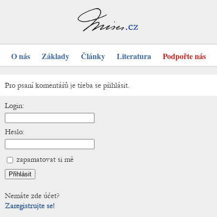
O nás
Základy
Články
Literatura
Podpořte nás
Pro psaní komentářů je třeba se přihlásit.
Login:
Heslo:
zapamatovat si mě
Nemáte zde účet?
Zaregistrujte se!