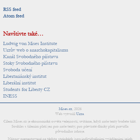
RSS feed
Atom feed
Navštivte také…
Ludwig von Mises Institute
Urzův web o anarchokapitalismu
Kanál Svobodného přístavu
Stoky Svobodného přístavu
Svoboda učení
Libertariánský institut
Liberální institut
Students for Liberty CZ
INESS
Mises.cz
,
2026
Web vytvořil
Urza
.
Cílem Mises.cz je ekonomická osvěta veřejnosti; uvítáme, když naše texty budete šířit.
Souhlas s šířením platí jen pro naše texty; pro převzaté články platí pravidla
původního zdroje.
Názory prezentované na těchto stránkách jsou individuálními vyjádřeními jejich