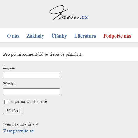
O nás
Základy
Články
Literatura
Podpořte nás
Pro psaní komentářů je třeba se přihlásit.
Login:
Heslo:
zapamatovat si mě
Nemáte zde účet?
Zaregistrujte se!