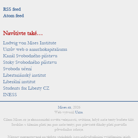
RSS feed
Atom feed
Navštivte také…
Ludwig von Mises Institute
Urzův web o anarchokapitalismu
Kanál Svobodného přístavu
Stoky Svobodného přístavu
Svoboda učení
Libertariánský institut
Liberální institut
Students for Liberty CZ
INESS
Mises.cz
,
2026
Web vytvořil
Urza
.
Cílem Mises.cz je ekonomická osvěta veřejnosti; uvítáme, když naše texty budete šířit.
Souhlas s šířením platí jen pro naše texty; pro převzaté články platí pravidla
původního zdroje.
Názory prezentované na těchto stránkách jsou individuálními vyjádřeními jejich