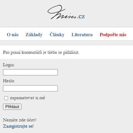
O nás
Základy
Články
Literatura
Podpořte nás
Pro psaní komentářů je třeba se přihlásit.
Login:
Heslo:
zapamatovat si mě
Nemáte zde účet?
Zaregistrujte se!