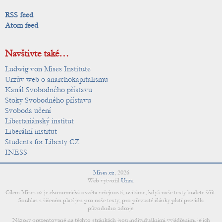
RSS feed
Atom feed
Navštivte také…
Ludwig von Mises Institute
Urzův web o anarchokapitalismu
Kanál Svobodného přístavu
Stoky Svobodného přístavu
Svoboda učení
Libertariánský institut
Liberální institut
Students for Liberty CZ
INESS
Mises.cz
,
2026
Web vytvořil
Urza
.
Cílem Mises.cz je ekonomická osvěta veřejnosti; uvítáme, když naše texty budete šířit.
Souhlas s šířením platí jen pro naše texty; pro převzaté články platí pravidla
původního zdroje.
Názory prezentované na těchto stránkách jsou individuálními vyjádřeními jejich