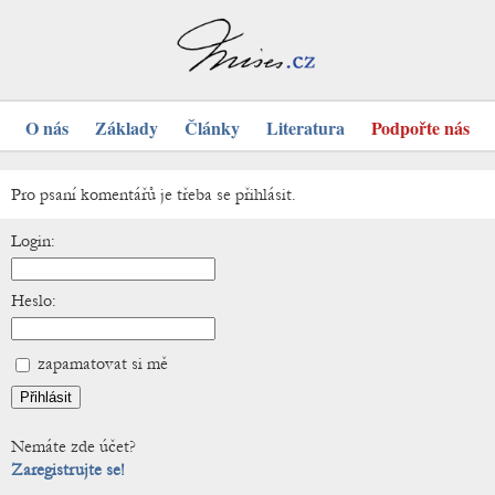
O nás
Základy
Články
Literatura
Podpořte nás
Pro psaní komentářů je třeba se přihlásit.
Login:
Heslo:
zapamatovat si mě
Nemáte zde účet?
Zaregistrujte se!