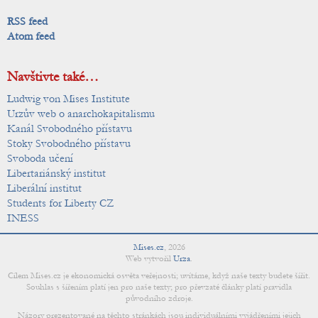
RSS feed
Atom feed
Navštivte také…
Ludwig von Mises Institute
Urzův web o anarchokapitalismu
Kanál Svobodného přístavu
Stoky Svobodného přístavu
Svoboda učení
Libertariánský institut
Liberální institut
Students for Liberty CZ
INESS
Mises.cz
,
2026
Web vytvořil
Urza
.
Cílem Mises.cz je ekonomická osvěta veřejnosti; uvítáme, když naše texty budete šířit.
Souhlas s šířením platí jen pro naše texty; pro převzaté články platí pravidla
původního zdroje.
Názory prezentované na těchto stránkách jsou individuálními vyjádřeními jejich