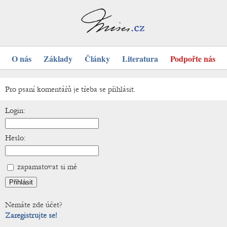
O nás
Základy
Články
Literatura
Podpořte nás
Pro psaní komentářů je třeba se přihlásit.
Login:
Heslo:
zapamatovat si mě
Nemáte zde účet?
Zaregistrujte se!