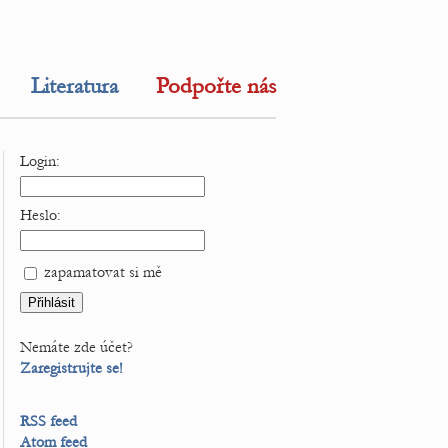
Literatura
Podpořte nás
Login:
Heslo:
zapamatovat si mě
Nemáte zde účet?
Zaregistrujte se!
RSS feed
Atom feed