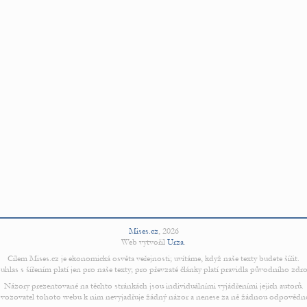
Mises.cz
,
2026
Web vytvořil
Urza
.
Cílem Mises.cz je ekonomická osvěta veřejnosti; uvítáme, když naše texty budete šířit.
uhlas s šířením platí jen pro naše texty; pro převzaté články platí pravidla původního zdro
Názory prezentované na těchto stránkách jsou individuálními vyjádřeními jejich autorů.
vozovatel tohoto webu k nim nevyjadřuje žádný názor a nenese za ně žádnou odpovědn