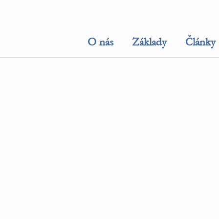
O nás
Základy
Články