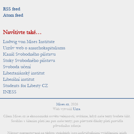
RSS feed
Atom feed
Navštivte také…
Ludwig von Mises Institute
Urzův web o anarchokapitalismu
Kanál Svobodného přístavu
Stoky Svobodného přístavu
Svoboda učení
Libertariánský institut
Liberální institut
Students for Liberty CZ
INESS
Mises.cz
,
2026
Web vytvořil
Urza
.
Cílem Mises.cz je ekonomická osvěta veřejnosti; uvítáme, když naše texty budete šířit.
Souhlas s šířením platí jen pro naše texty; pro převzaté články platí pravidla
původního zdroje.
Názory prezentované na těchto stránkách jsou individuálními vyjádřeními jejich