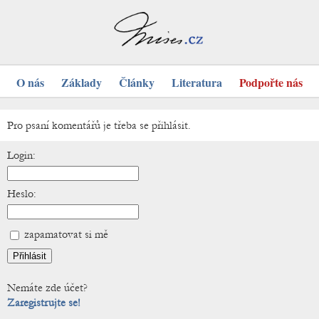
O nás
Základy
Články
Literatura
Podpořte nás
Pro psaní komentářů je třeba se přihlásit.
Login:
Heslo:
zapamatovat si mě
Nemáte zde účet?
Zaregistrujte se!