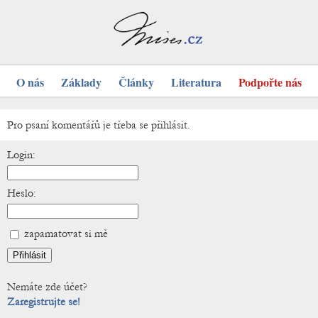
O nás
Základy
Články
Literatura
Podpořte nás
Pro psaní komentářů je třeba se přihlásit.
Login:
Heslo:
zapamatovat si mě
Nemáte zde účet?
Zaregistrujte se!