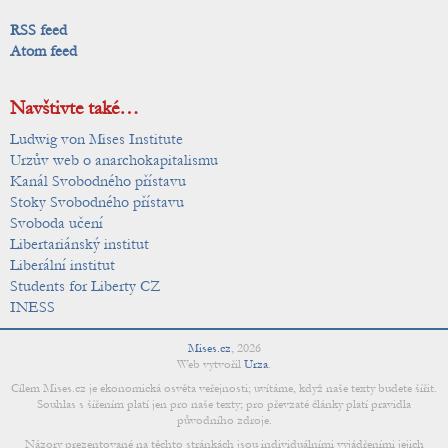
RSS feed
Atom feed
Navštivte také…
Ludwig von Mises Institute
Urzův web o anarchokapitalismu
Kanál Svobodného přístavu
Stoky Svobodného přístavu
Svoboda učení
Libertariánský institut
Liberální institut
Students for Liberty CZ
INESS
Mises.cz
,
2026
Web vytvořil
Urza
.
Cílem Mises.cz je ekonomická osvěta veřejnosti; uvítáme, když naše texty budete šířit.
Souhlas s šířením platí jen pro naše texty; pro převzaté články platí pravidla
původního zdroje.
Názory prezentované na těchto stránkách jsou individuálními vyjádřeními jejich