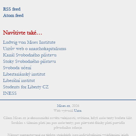
RSS feed
Atom feed
Navštivte také…
Ludwig von Mises Institute
Urzův web o anarchokapitalismu
Kanál Svobodného přístavu
Stoky Svobodného přístavu
Svoboda učení
Libertariánský institut
Liberální institut
Students for Liberty CZ
INESS
Mises.cz
,
2026
Web vytvořil
Urza
.
Cílem Mises.cz je ekonomická osvěta veřejnosti; uvítáme, když naše texty budete šířit.
Souhlas s šířením platí jen pro naše texty; pro převzaté články platí pravidla
původního zdroje.
Názory prezentované na těchto stránkách jsou individuálními vyjádřeními jejich