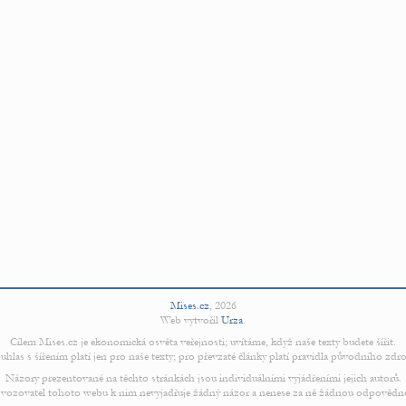
Mises.cz
,
2026
Web vytvořil
Urza
.
Cílem Mises.cz je ekonomická osvěta veřejnosti; uvítáme, když naše texty budete šířit.
uhlas s šířením platí jen pro naše texty; pro převzaté články platí pravidla původního zdro
Názory prezentované na těchto stránkách jsou individuálními vyjádřeními jejich autorů.
vozovatel tohoto webu k nim nevyjadřuje žádný názor a nenese za ně žádnou odpovědn