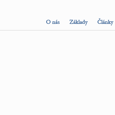
O nás
Základy
Články