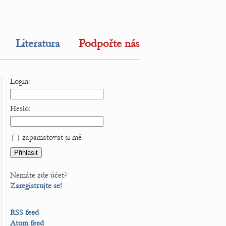
Literatura
Podpořte nás
Login:
Heslo:
zapamatovat si mě
Nemáte zde účet?
Zaregistrujte se!
RSS feed
Atom feed