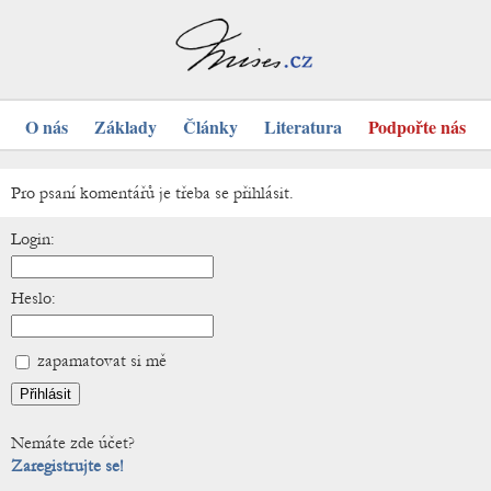
O nás
Základy
Články
Literatura
Podpořte nás
Pro psaní komentářů je třeba se přihlásit.
Login:
Heslo:
zapamatovat si mě
Nemáte zde účet?
Zaregistrujte se!