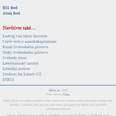
RSS feed
Atom feed
Navštivte také…
Ludwig von Mises Institute
Urzův web o anarchokapitalismu
Kanál Svobodného přístavu
Stoky Svobodného přístavu
Svoboda učení
Libertariánský institut
Liberální institut
Students for Liberty CZ
INESS
Mises.cz
,
2026
Web vytvořil
Urza
.
Cílem Mises.cz je ekonomická osvěta veřejnosti; uvítáme, když naše texty budete šířit.
Souhlas s šířením platí jen pro naše texty; pro převzaté články platí pravidla
původního zdroje.
Názory prezentované na těchto stránkách jsou individuálními vyjádřeními jejich