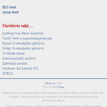
RSS feed
Atom feed
Navštivte také…
Ludwig von Mises Institute
Urzův web o anarchokapitalismu
Kanál Svobodného přístavu
Stoky Svobodného přístavu
Svoboda učení
Libertariánský institut
Liberální institut
Students for Liberty CZ
INESS
Mises.cz
,
2026
Web vytvořil
Urza
.
Cílem Mises.cz je ekonomická osvěta veřejnosti; uvítáme, když naše texty budete šířit.
Souhlas s šířením platí jen pro naše texty; pro převzaté články platí pravidla
původního zdroje.
Názory prezentované na těchto stránkách jsou individuálními vyjádřeními jejich