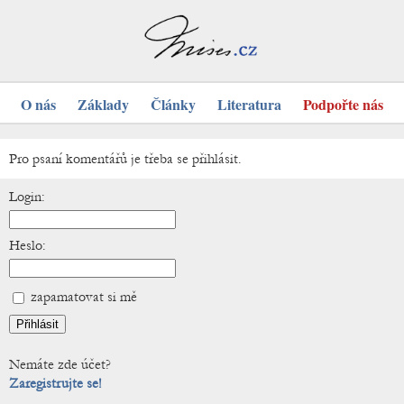
O nás
Základy
Články
Literatura
Podpořte nás
Pro psaní komentářů je třeba se přihlásit.
Login:
Heslo:
zapamatovat si mě
Nemáte zde účet?
Zaregistrujte se!