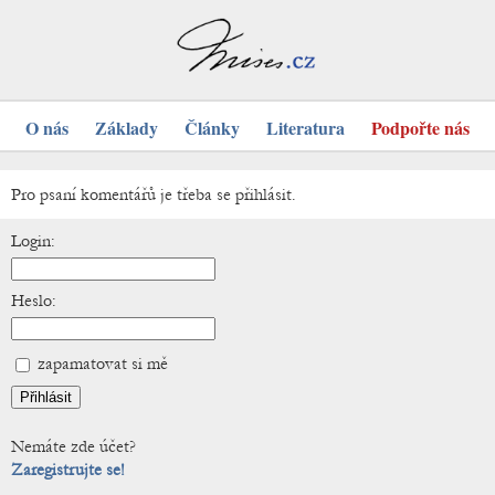
O nás
Základy
Články
Literatura
Podpořte nás
Pro psaní komentářů je třeba se přihlásit.
Login:
Heslo:
zapamatovat si mě
Nemáte zde účet?
Zaregistrujte se!