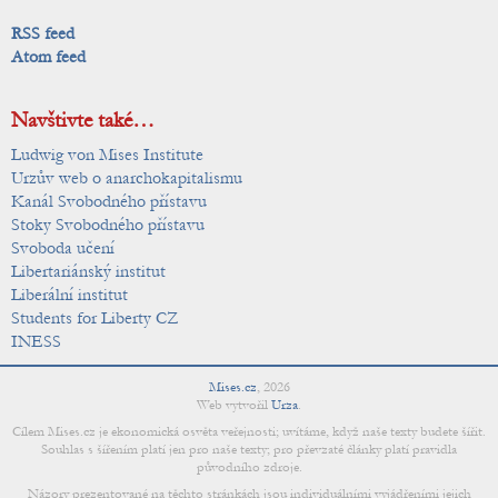
RSS feed
Atom feed
Navštivte také…
Ludwig von Mises Institute
Urzův web o anarchokapitalismu
Kanál Svobodného přístavu
Stoky Svobodného přístavu
Svoboda učení
Libertariánský institut
Liberální institut
Students for Liberty CZ
INESS
Mises.cz
,
2026
Web vytvořil
Urza
.
Cílem Mises.cz je ekonomická osvěta veřejnosti; uvítáme, když naše texty budete šířit.
Souhlas s šířením platí jen pro naše texty; pro převzaté články platí pravidla
původního zdroje.
Názory prezentované na těchto stránkách jsou individuálními vyjádřeními jejich