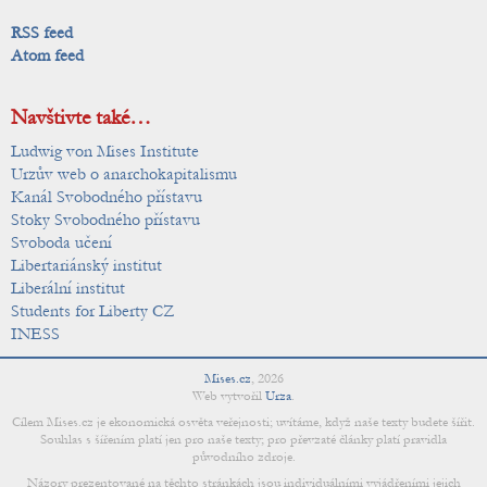
RSS feed
Atom feed
Navštivte také…
Ludwig von Mises Institute
Urzův web o anarchokapitalismu
Kanál Svobodného přístavu
Stoky Svobodného přístavu
Svoboda učení
Libertariánský institut
Liberální institut
Students for Liberty CZ
INESS
Mises.cz
,
2026
Web vytvořil
Urza
.
Cílem Mises.cz je ekonomická osvěta veřejnosti; uvítáme, když naše texty budete šířit.
Souhlas s šířením platí jen pro naše texty; pro převzaté články platí pravidla
původního zdroje.
Názory prezentované na těchto stránkách jsou individuálními vyjádřeními jejich