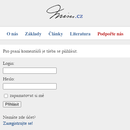
O nás
Základy
Články
Literatura
Podpořte nás
Pro psaní komentářů je třeba se přihlásit.
Login:
Heslo:
zapamatovat si mě
Nemáte zde účet?
Zaregistrujte se!