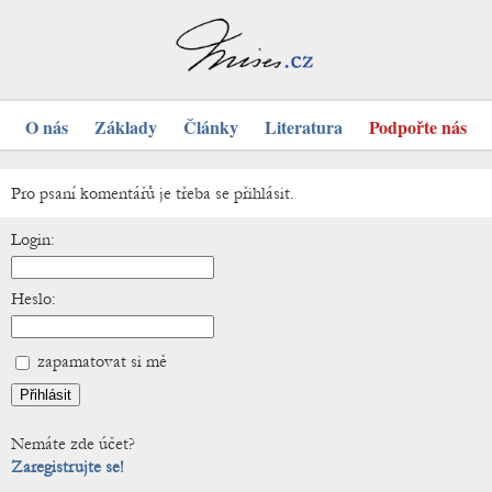
O nás
Základy
Články
Literatura
Podpořte nás
Pro psaní komentářů je třeba se přihlásit.
Login:
Heslo:
zapamatovat si mě
Nemáte zde účet?
Zaregistrujte se!