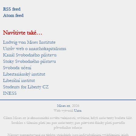
RSS feed
Atom feed
Navštivte také…
Ludwig von Mises Institute
Urzův web o anarchokapitalismu
Kanál Svobodného přístavu
Stoky Svobodného přístavu
Svoboda učení
Libertariánský institut
Liberální institut
Students for Liberty CZ
INESS
Mises.cz
,
2026
Web vytvořil
Urza
.
Cílem Mises.cz je ekonomická osvěta veřejnosti; uvítáme, když naše texty budete šířit.
Souhlas s šířením platí jen pro naše texty; pro převzaté články platí pravidla
původního zdroje.
Názory prezentované na těchto stránkách jsou individuálními vyjádřeními jejich