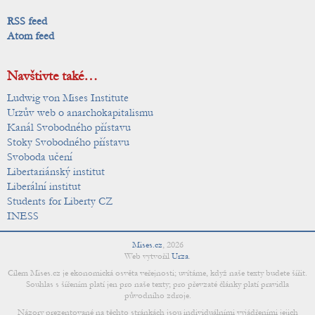
RSS feed
Atom feed
Navštivte také…
Ludwig von Mises Institute
Urzův web o anarchokapitalismu
Kanál Svobodného přístavu
Stoky Svobodného přístavu
Svoboda učení
Libertariánský institut
Liberální institut
Students for Liberty CZ
INESS
Mises.cz
,
2026
Web vytvořil
Urza
.
Cílem Mises.cz je ekonomická osvěta veřejnosti; uvítáme, když naše texty budete šířit.
Souhlas s šířením platí jen pro naše texty; pro převzaté články platí pravidla
původního zdroje.
Názory prezentované na těchto stránkách jsou individuálními vyjádřeními jejich