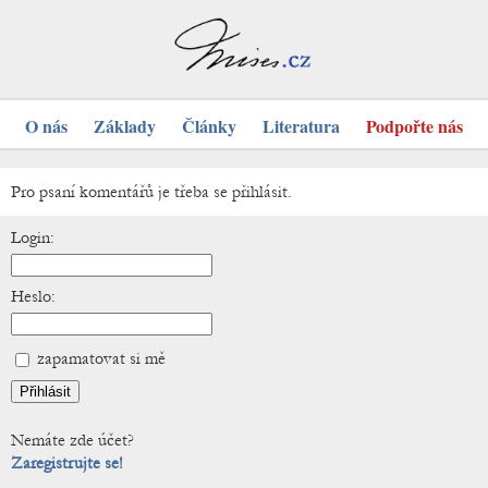
O nás
Základy
Články
Literatura
Podpořte nás
Pro psaní komentářů je třeba se přihlásit.
Login:
Heslo:
zapamatovat si mě
Nemáte zde účet?
Zaregistrujte se!