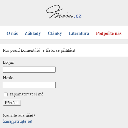
O nás
Základy
Články
Literatura
Podpořte nás
Pro psaní komentářů je třeba se přihlásit.
Login:
Heslo:
zapamatovat si mě
Nemáte zde účet?
Zaregistrujte se!