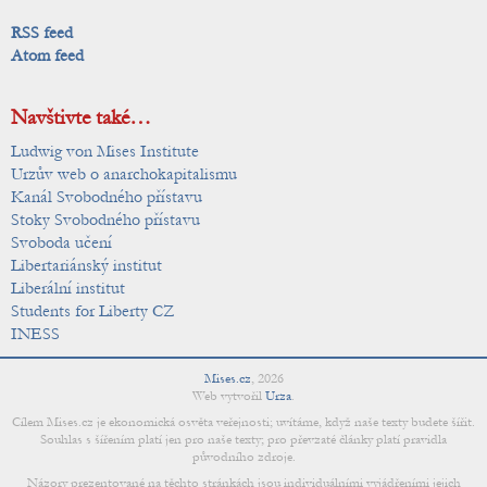
RSS feed
Atom feed
Navštivte také…
Ludwig von Mises Institute
Urzův web o anarchokapitalismu
Kanál Svobodného přístavu
Stoky Svobodného přístavu
Svoboda učení
Libertariánský institut
Liberální institut
Students for Liberty CZ
INESS
Mises.cz
,
2026
Web vytvořil
Urza
.
Cílem Mises.cz je ekonomická osvěta veřejnosti; uvítáme, když naše texty budete šířit.
Souhlas s šířením platí jen pro naše texty; pro převzaté články platí pravidla
původního zdroje.
Názory prezentované na těchto stránkách jsou individuálními vyjádřeními jejich