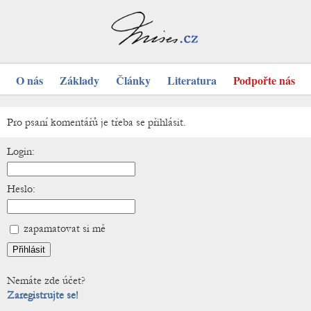
O nás
Základy
Články
Literatura
Podpořte nás
Pro psaní komentářů je třeba se přihlásit.
Login:
Heslo:
zapamatovat si mě
Nemáte zde účet?
Zaregistrujte se!