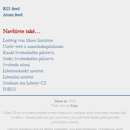
RSS feed
Atom feed
Navštivte také…
Ludwig von Mises Institute
Urzův web o anarchokapitalismu
Kanál Svobodného přístavu
Stoky Svobodného přístavu
Svoboda učení
Libertariánský institut
Liberální institut
Students for Liberty CZ
INESS
Mises.cz
,
2026
Web vytvořil
Urza
.
Cílem Mises.cz je ekonomická osvěta veřejnosti; uvítáme, když naše texty budete šířit.
Souhlas s šířením platí jen pro naše texty; pro převzaté články platí pravidla
původního zdroje.
Názory prezentované na těchto stránkách jsou individuálními vyjádřeními jejich