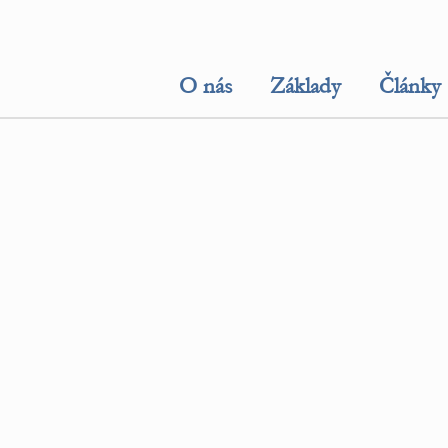
O nás
Základy
Články