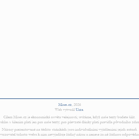
Mises.cz
,
2026
Web vytvořil
Urza
.
Cílem Mises.cz je ekonomická osvěta veřejnosti; uvítáme, když naše texty budete šířit.
uhlas s šířením platí jen pro naše texty; pro převzaté články platí pravidla původního zdro
Názory prezentované na těchto stránkách jsou individuálními vyjádřeními jejich autorů.
vozovatel tohoto webu k nim nevyjadřuje žádný názor a nenese za ně žádnou odpovědn