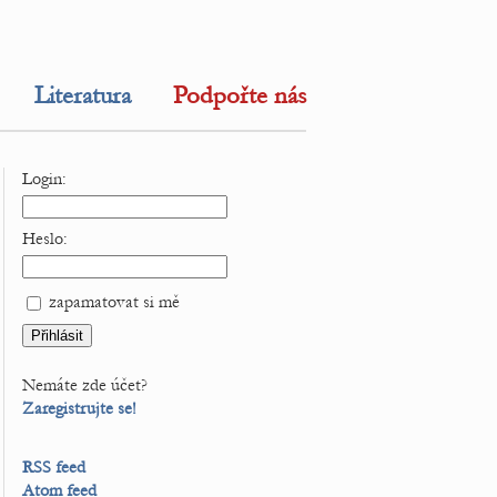
Literatura
Podpořte nás
Login:
Heslo:
zapamatovat si mě
Nemáte zde účet?
Zaregistrujte se!
RSS feed
Atom feed