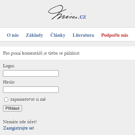
O nás
Základy
Články
Literatura
Podpořte nás
Pro psaní komentářů je třeba se přihlásit.
Login:
Heslo:
zapamatovat si mě
Nemáte zde účet?
Zaregistrujte se!