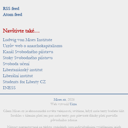
RSS feed
Atom feed
Navštivte také…
Ludwig von Mises Institute
Urzův web o anarchokapitalismu
Kanál Svobodného přístavu
Stoky Svobodného přístavu
Svoboda učení
Libertariánský institut
Liberální institut
Students for Liberty CZ
INESS
Mises.cz
,
2026
Web vytvořil
Urza
.
Cílem Mises.cz je ekonomická osvěta veřejnosti; uvítáme, když naše texty budete šířit.
Souhlas s šířením platí jen pro naše texty; pro převzaté články platí pravidla
původního zdroje.
Názory prezentované na těchto stránkách jsou individuálními vyjádřeními jejich