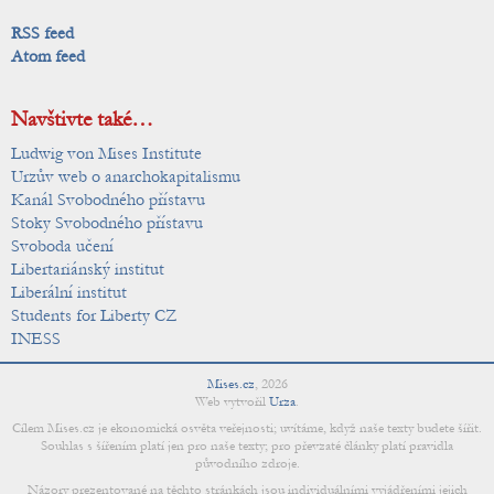
RSS feed
Atom feed
Navštivte také…
Ludwig von Mises Institute
Urzův web o anarchokapitalismu
Kanál Svobodného přístavu
Stoky Svobodného přístavu
Svoboda učení
Libertariánský institut
Liberální institut
Students for Liberty CZ
INESS
Mises.cz
,
2026
Web vytvořil
Urza
.
Cílem Mises.cz je ekonomická osvěta veřejnosti; uvítáme, když naše texty budete šířit.
Souhlas s šířením platí jen pro naše texty; pro převzaté články platí pravidla
původního zdroje.
Názory prezentované na těchto stránkách jsou individuálními vyjádřeními jejich