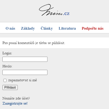
O nás
Základy
Články
Literatura
Podpořte nás
Pro psaní komentářů je třeba se přihlásit.
Login:
Heslo:
zapamatovat si mě
Nemáte zde účet?
Zaregistrujte se!