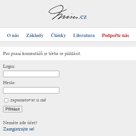
O nás
Základy
Články
Literatura
Podpořte nás
Pro psaní komentářů je třeba se přihlásit.
Login:
Heslo:
zapamatovat si mě
Nemáte zde účet?
Zaregistrujte se!