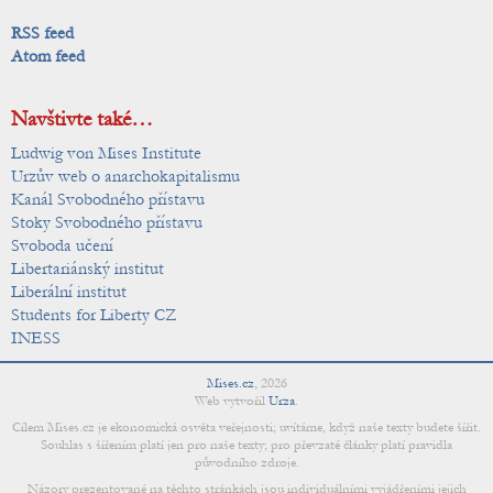
RSS feed
Atom feed
Navštivte také…
Ludwig von Mises Institute
Urzův web o anarchokapitalismu
Kanál Svobodného přístavu
Stoky Svobodného přístavu
Svoboda učení
Libertariánský institut
Liberální institut
Students for Liberty CZ
INESS
Mises.cz
,
2026
Web vytvořil
Urza
.
Cílem Mises.cz je ekonomická osvěta veřejnosti; uvítáme, když naše texty budete šířit.
Souhlas s šířením platí jen pro naše texty; pro převzaté články platí pravidla
původního zdroje.
Názory prezentované na těchto stránkách jsou individuálními vyjádřeními jejich