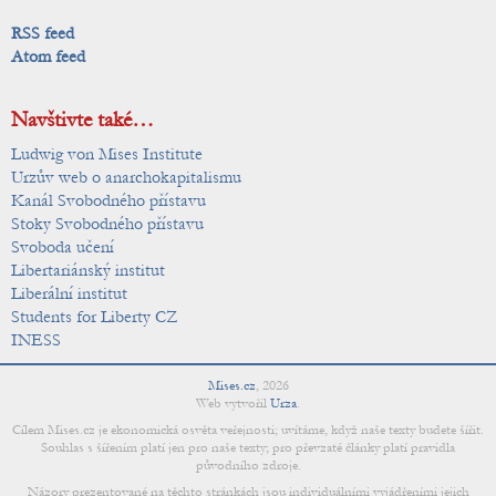
RSS feed
Atom feed
Navštivte také…
Ludwig von Mises Institute
Urzův web o anarchokapitalismu
Kanál Svobodného přístavu
Stoky Svobodného přístavu
Svoboda učení
Libertariánský institut
Liberální institut
Students for Liberty CZ
INESS
Mises.cz
,
2026
Web vytvořil
Urza
.
Cílem Mises.cz je ekonomická osvěta veřejnosti; uvítáme, když naše texty budete šířit.
Souhlas s šířením platí jen pro naše texty; pro převzaté články platí pravidla
původního zdroje.
Názory prezentované na těchto stránkách jsou individuálními vyjádřeními jejich