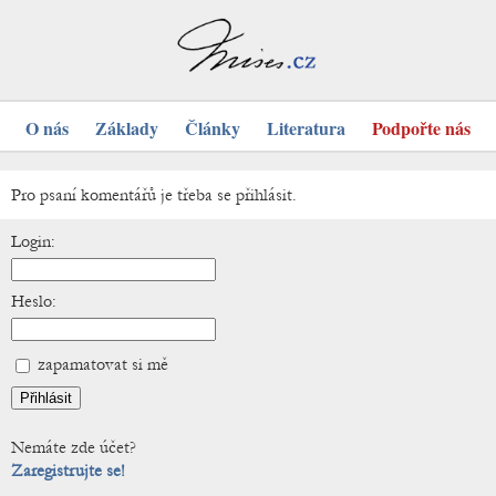
O nás
Základy
Články
Literatura
Podpořte nás
Pro psaní komentářů je třeba se přihlásit.
Login:
Heslo:
zapamatovat si mě
Nemáte zde účet?
Zaregistrujte se!