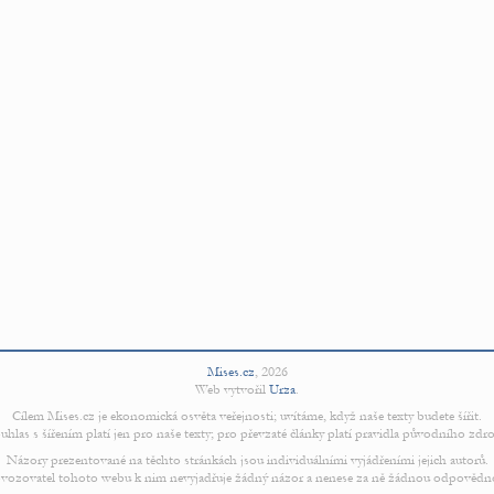
Mises.cz
,
2026
Web vytvořil
Urza
.
Cílem Mises.cz je ekonomická osvěta veřejnosti; uvítáme, když naše texty budete šířit.
uhlas s šířením platí jen pro naše texty; pro převzaté články platí pravidla původního zdro
Názory prezentované na těchto stránkách jsou individuálními vyjádřeními jejich autorů.
vozovatel tohoto webu k nim nevyjadřuje žádný názor a nenese za ně žádnou odpovědn