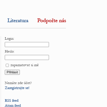
Literatura
Podpořte nás
Login:
Heslo:
zapamatovat si mě
Nemáte zde účet?
Zaregistrujte se!
RSS feed
Atom feed