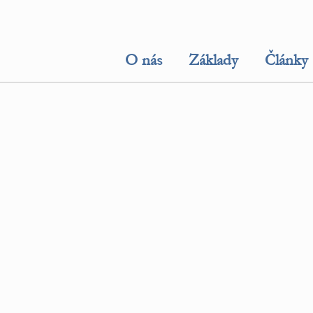
O nás
Základy
Články