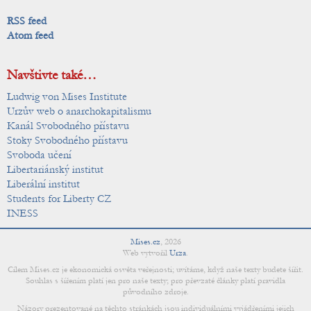
RSS feed
Atom feed
Navštivte také…
Ludwig von Mises Institute
Urzův web o anarchokapitalismu
Kanál Svobodného přístavu
Stoky Svobodného přístavu
Svoboda učení
Libertariánský institut
Liberální institut
Students for Liberty CZ
INESS
Mises.cz
,
2026
Web vytvořil
Urza
.
Cílem Mises.cz je ekonomická osvěta veřejnosti; uvítáme, když naše texty budete šířit.
Souhlas s šířením platí jen pro naše texty; pro převzaté články platí pravidla
původního zdroje.
Názory prezentované na těchto stránkách jsou individuálními vyjádřeními jejich