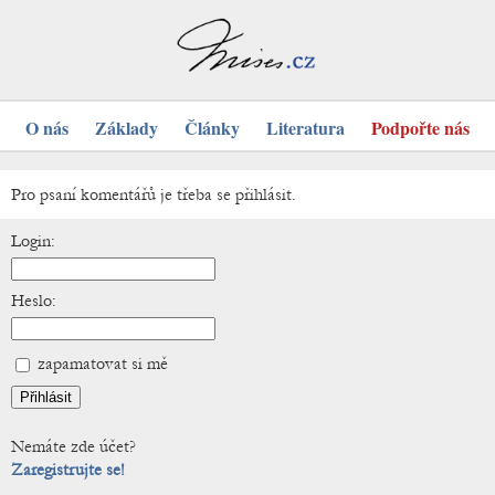
O nás
Základy
Články
Literatura
Podpořte nás
Pro psaní komentářů je třeba se přihlásit.
Login:
Heslo:
zapamatovat si mě
Nemáte zde účet?
Zaregistrujte se!