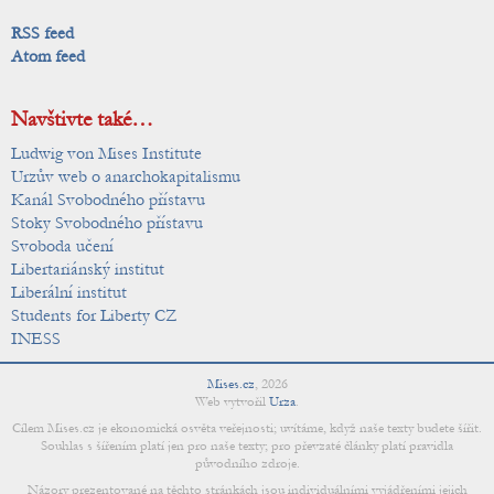
RSS feed
Atom feed
Navštivte také…
Ludwig von Mises Institute
Urzův web o anarchokapitalismu
Kanál Svobodného přístavu
Stoky Svobodného přístavu
Svoboda učení
Libertariánský institut
Liberální institut
Students for Liberty CZ
INESS
Mises.cz
,
2026
Web vytvořil
Urza
.
Cílem Mises.cz je ekonomická osvěta veřejnosti; uvítáme, když naše texty budete šířit.
Souhlas s šířením platí jen pro naše texty; pro převzaté články platí pravidla
původního zdroje.
Názory prezentované na těchto stránkách jsou individuálními vyjádřeními jejich