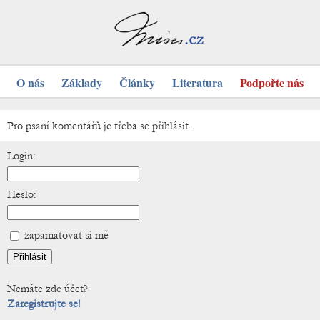
O nás
Základy
Články
Literatura
Podpořte nás
Pro psaní komentářů je třeba se přihlásit.
Login:
Heslo:
zapamatovat si mě
Nemáte zde účet?
Zaregistrujte se!