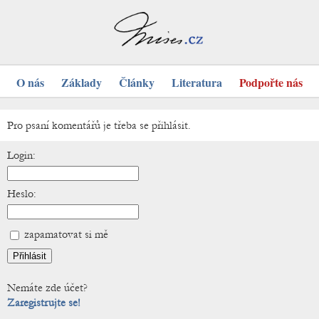
O nás
Základy
Články
Literatura
Podpořte nás
Pro psaní komentářů je třeba se přihlásit.
Login:
Heslo:
zapamatovat si mě
Nemáte zde účet?
Zaregistrujte se!