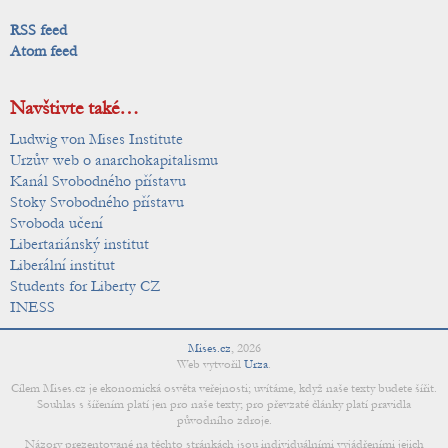
RSS feed
Atom feed
Navštivte také…
Ludwig von Mises Institute
Urzův web o anarchokapitalismu
Kanál Svobodného přístavu
Stoky Svobodného přístavu
Svoboda učení
Libertariánský institut
Liberální institut
Students for Liberty CZ
INESS
Mises.cz
,
2026
Web vytvořil
Urza
.
Cílem Mises.cz je ekonomická osvěta veřejnosti; uvítáme, když naše texty budete šířit.
Souhlas s šířením platí jen pro naše texty; pro převzaté články platí pravidla
původního zdroje.
Názory prezentované na těchto stránkách jsou individuálními vyjádřeními jejich