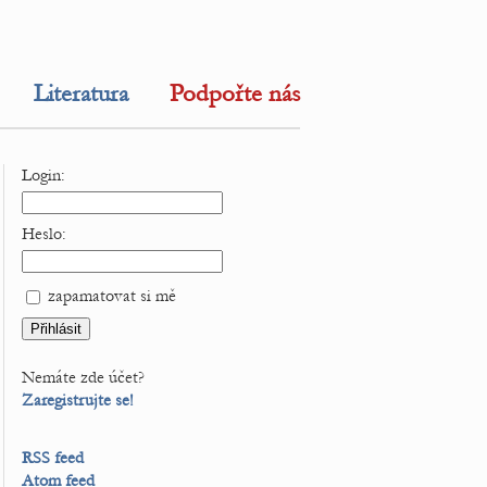
Literatura
Podpořte nás
Login:
Heslo:
zapamatovat si mě
Nemáte zde účet?
Zaregistrujte se!
RSS feed
Atom feed