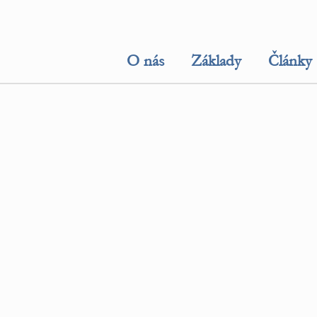
O nás
Základy
Články