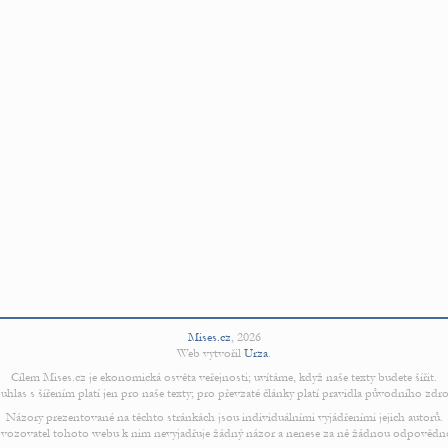
Mises.cz
,
2026
Web vytvořil
Urza
.
Cílem Mises.cz je ekonomická osvěta veřejnosti; uvítáme, když naše texty budete šířit.
uhlas s šířením platí jen pro naše texty; pro převzaté články platí pravidla původního zdro
Názory prezentované na těchto stránkách jsou individuálními vyjádřeními jejich autorů.
vozovatel tohoto webu k nim nevyjadřuje žádný názor a nenese za ně žádnou odpovědn