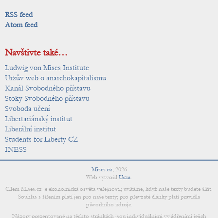
RSS feed
Atom feed
Navštivte také…
Ludwig von Mises Institute
Urzův web o anarchokapitalismu
Kanál Svobodného přístavu
Stoky Svobodného přístavu
Svoboda učení
Libertariánský institut
Liberální institut
Students for Liberty CZ
INESS
Mises.cz
,
2026
Web vytvořil
Urza
.
Cílem Mises.cz je ekonomická osvěta veřejnosti; uvítáme, když naše texty budete šířit.
Souhlas s šířením platí jen pro naše texty; pro převzaté články platí pravidla
původního zdroje.
Názory prezentované na těchto stránkách jsou individuálními vyjádřeními jejich