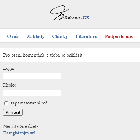
O nás
Základy
Články
Literatura
Podpořte nás
Pro psaní komentářů je třeba se přihlásit.
Login:
Heslo:
zapamatovat si mě
Nemáte zde účet?
Zaregistrujte se!