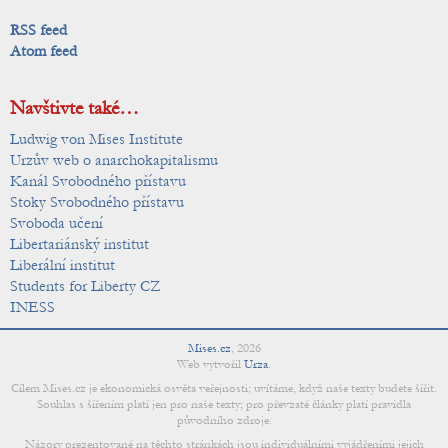
RSS feed
Atom feed
Navštivte také…
Ludwig von Mises Institute
Urzův web o anarchokapitalismu
Kanál Svobodného přístavu
Stoky Svobodného přístavu
Svoboda učení
Libertariánský institut
Liberální institut
Students for Liberty CZ
INESS
Mises.cz
,
2026
Web vytvořil
Urza
.
Cílem Mises.cz je ekonomická osvěta veřejnosti; uvítáme, když naše texty budete šířit.
Souhlas s šířením platí jen pro naše texty; pro převzaté články platí pravidla
původního zdroje.
Názory prezentované na těchto stránkách jsou individuálními vyjádřeními jejich