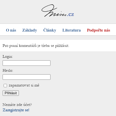
O nás
Základy
Články
Literatura
Podpořte nás
Pro psaní komentářů je třeba se přihlásit.
Login:
Heslo:
zapamatovat si mě
Nemáte zde účet?
Zaregistrujte se!