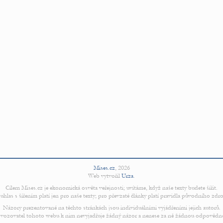
Mises.cz
,
2026
Web vytvořil
Urza
.
Cílem Mises.cz je ekonomická osvěta veřejnosti; uvítáme, když naše texty budete šířit.
uhlas s šířením platí jen pro naše texty; pro převzaté články platí pravidla původního zdro
Názory prezentované na těchto stránkách jsou individuálními vyjádřeními jejich autorů.
vozovatel tohoto webu k nim nevyjadřuje žádný názor a nenese za ně žádnou odpovědn