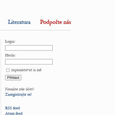
Literatura
Podpořte nás
Login:
Heslo:
zapamatovat si mě
Nemáte zde účet?
Zaregistrujte se!
RSS feed
Atom feed