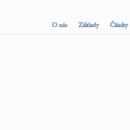
O nás
Základy
Články