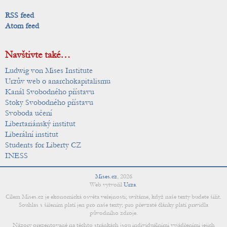
RSS feed
Atom feed
Navštivte také…
Ludwig von Mises Institute
Urzův web o anarchokapitalismu
Kanál Svobodného přístavu
Stoky Svobodného přístavu
Svoboda učení
Libertariánský institut
Liberální institut
Students for Liberty CZ
INESS
Mises.cz
,
2026
Web vytvořil
Urza
.
Cílem Mises.cz je ekonomická osvěta veřejnosti; uvítáme, když naše texty budete šířit.
Souhlas s šířením platí jen pro naše texty; pro převzaté články platí pravidla
původního zdroje.
Názory prezentované na těchto stránkách jsou individuálními vyjádřeními jejich