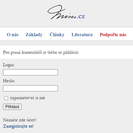
O nás
Základy
Články
Literatura
Podpořte nás
Pro psaní komentářů je třeba se přihlásit.
Login:
Heslo:
zapamatovat si mě
Nemáte zde účet?
Zaregistrujte se!