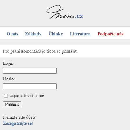
O nás
Základy
Články
Literatura
Podpořte nás
Pro psaní komentářů je třeba se přihlásit.
Login:
Heslo:
zapamatovat si mě
Nemáte zde účet?
Zaregistrujte se!