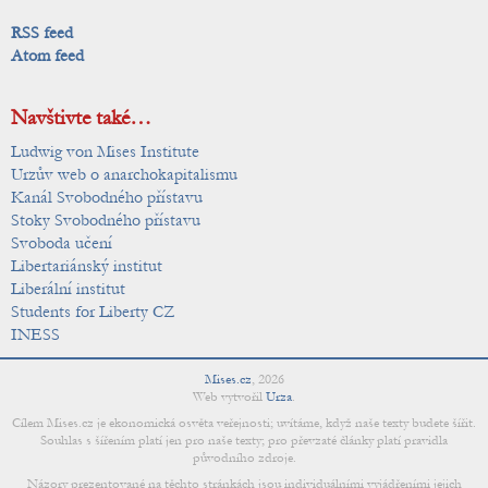
RSS feed
Atom feed
Navštivte také…
Ludwig von Mises Institute
Urzův web o anarchokapitalismu
Kanál Svobodného přístavu
Stoky Svobodného přístavu
Svoboda učení
Libertariánský institut
Liberální institut
Students for Liberty CZ
INESS
Mises.cz
,
2026
Web vytvořil
Urza
.
Cílem Mises.cz je ekonomická osvěta veřejnosti; uvítáme, když naše texty budete šířit.
Souhlas s šířením platí jen pro naše texty; pro převzaté články platí pravidla
původního zdroje.
Názory prezentované na těchto stránkách jsou individuálními vyjádřeními jejich