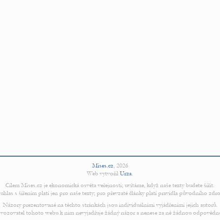
Mises.cz
,
2026
Web vytvořil
Urza
.
Cílem Mises.cz je ekonomická osvěta veřejnosti; uvítáme, když naše texty budete šířit.
uhlas s šířením platí jen pro naše texty; pro převzaté články platí pravidla původního zdro
Názory prezentované na těchto stránkách jsou individuálními vyjádřeními jejich autorů.
vozovatel tohoto webu k nim nevyjadřuje žádný názor a nenese za ně žádnou odpovědn