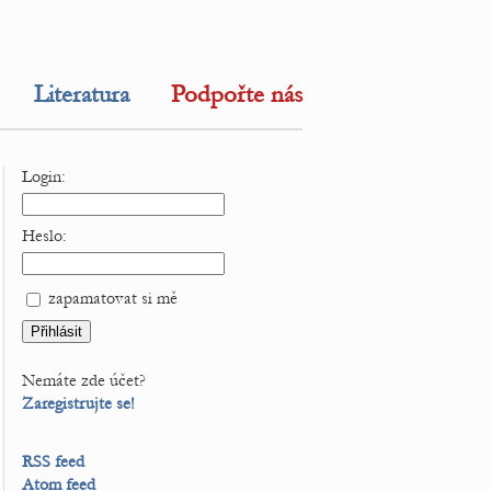
Literatura
Podpořte nás
Login:
Heslo:
zapamatovat si mě
Nemáte zde účet?
Zaregistrujte se!
RSS feed
Atom feed