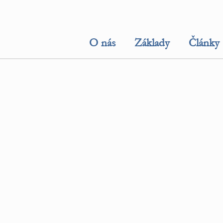
O nás
Základy
Články