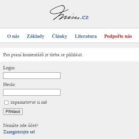
O nás
Základy
Články
Literatura
Podpořte nás
Pro psaní komentářů je třeba se přihlásit.
Login:
Heslo:
zapamatovat si mě
Nemáte zde účet?
Zaregistrujte se!