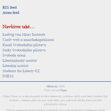
RSS feed
Atom feed
Navštivte také…
Ludwig von Mises Institute
Urzův web o anarchokapitalismu
Kanál Svobodného přístavu
Stoky Svobodného přístavu
Svoboda učení
Libertariánský institut
Liberální institut
Students for Liberty CZ
INESS
Mises.cz
,
2026
Web vytvořil
Urza
.
Cílem Mises.cz je ekonomická osvěta veřejnosti; uvítáme, když naše texty budete šířit.
Souhlas s šířením platí jen pro naše texty; pro převzaté články platí pravidla
původního zdroje.
Názory prezentované na těchto stránkách jsou individuálními vyjádřeními jejich