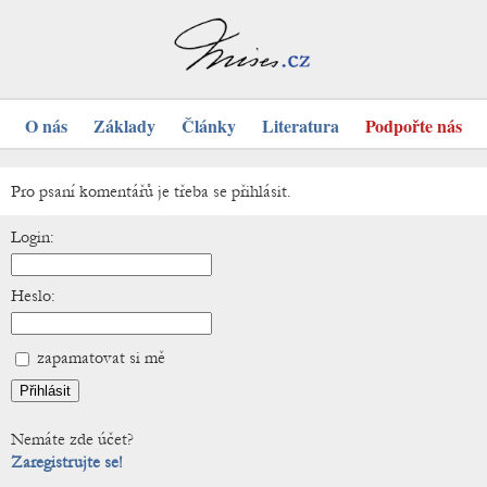
O nás
Základy
Články
Literatura
Podpořte nás
Pro psaní komentářů je třeba se přihlásit.
Login:
Heslo:
zapamatovat si mě
Nemáte zde účet?
Zaregistrujte se!