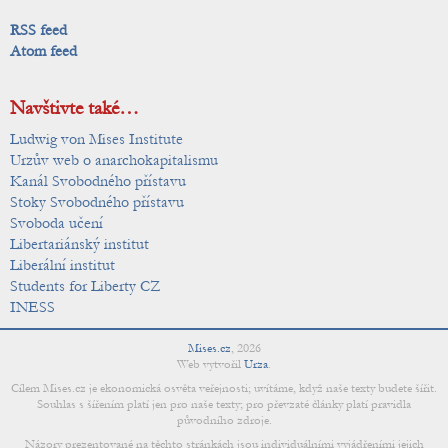
RSS feed
Atom feed
Navštivte také…
Ludwig von Mises Institute
Urzův web o anarchokapitalismu
Kanál Svobodného přístavu
Stoky Svobodného přístavu
Svoboda učení
Libertariánský institut
Liberální institut
Students for Liberty CZ
INESS
Mises.cz
,
2026
Web vytvořil
Urza
.
Cílem Mises.cz je ekonomická osvěta veřejnosti; uvítáme, když naše texty budete šířit.
Souhlas s šířením platí jen pro naše texty; pro převzaté články platí pravidla
původního zdroje.
Názory prezentované na těchto stránkách jsou individuálními vyjádřeními jejich