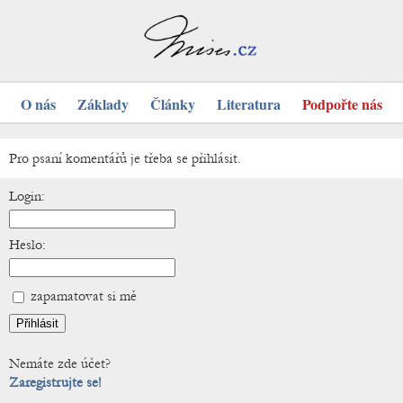
O nás
Základy
Články
Literatura
Podpořte nás
Pro psaní komentářů je třeba se přihlásit.
Login:
Heslo:
zapamatovat si mě
Nemáte zde účet?
Zaregistrujte se!