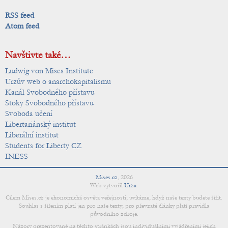
RSS feed
Atom feed
Navštivte také…
Ludwig von Mises Institute
Urzův web o anarchokapitalismu
Kanál Svobodného přístavu
Stoky Svobodného přístavu
Svoboda učení
Libertariánský institut
Liberální institut
Students for Liberty CZ
INESS
Mises.cz
,
2026
Web vytvořil
Urza
.
Cílem Mises.cz je ekonomická osvěta veřejnosti; uvítáme, když naše texty budete šířit.
Souhlas s šířením platí jen pro naše texty; pro převzaté články platí pravidla
původního zdroje.
Názory prezentované na těchto stránkách jsou individuálními vyjádřeními jejich