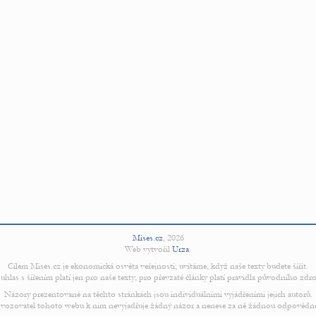
Mises.cz
,
2026
Web vytvořil
Urza
.
Cílem Mises.cz je ekonomická osvěta veřejnosti; uvítáme, když naše texty budete šířit.
uhlas s šířením platí jen pro naše texty; pro převzaté články platí pravidla původního zdro
Názory prezentované na těchto stránkách jsou individuálními vyjádřeními jejich autorů.
vozovatel tohoto webu k nim nevyjadřuje žádný názor a nenese za ně žádnou odpovědn