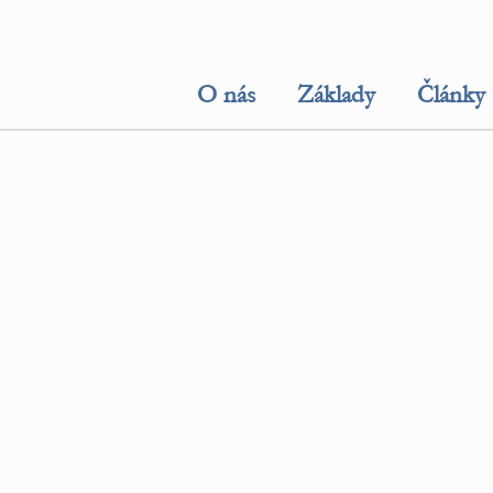
O nás
Základy
Články