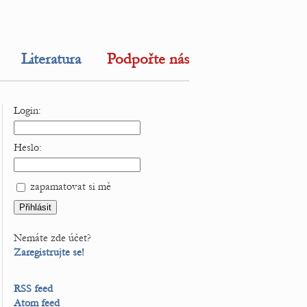
Literatura
Podpořte nás
Login:
Heslo:
zapamatovat si mě
Nemáte zde účet?
Zaregistrujte se!
RSS feed
Atom feed