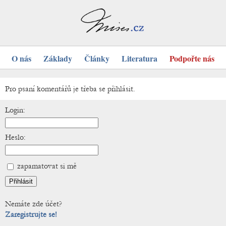
O nás
Základy
Články
Literatura
Podpořte nás
Pro psaní komentářů je třeba se přihlásit.
Login:
Heslo:
zapamatovat si mě
Nemáte zde účet?
Zaregistrujte se!