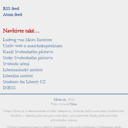
RSS feed
Atom feed
Navštivte také…
Ludwig von Mises Institute
Urzův web o anarchokapitalismu
Kanál Svobodného přístavu
Stoky Svobodného přístavu
Svoboda učení
Libertariánský institut
Liberální institut
Students for Liberty CZ
INESS
Mises.cz
,
2026
Web vytvořil
Urza
.
Cílem Mises.cz je ekonomická osvěta veřejnosti; uvítáme, když naše texty budete šířit.
Souhlas s šířením platí jen pro naše texty; pro převzaté články platí pravidla
původního zdroje.
Názory prezentované na těchto stránkách jsou individuálními vyjádřeními jejich