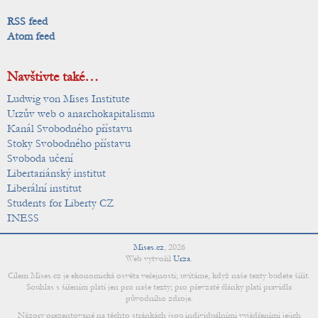
RSS feed
Atom feed
Navštivte také…
Ludwig von Mises Institute
Urzův web o anarchokapitalismu
Kanál Svobodného přístavu
Stoky Svobodného přístavu
Svoboda učení
Libertariánský institut
Liberální institut
Students for Liberty CZ
INESS
Mises.cz
,
2026
Web vytvořil
Urza
.
Cílem Mises.cz je ekonomická osvěta veřejnosti; uvítáme, když naše texty budete šířit.
Souhlas s šířením platí jen pro naše texty; pro převzaté články platí pravidla
původního zdroje.
Názory prezentované na těchto stránkách jsou individuálními vyjádřeními jejich