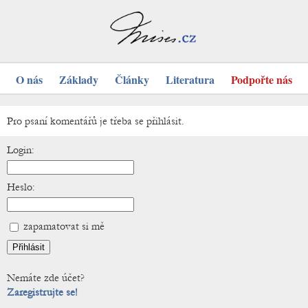
O nás
Základy
Články
Literatura
Podpořte nás
Pro psaní komentářů je třeba se přihlásit.
Login:
Heslo:
zapamatovat si mě
Nemáte zde účet?
Zaregistrujte se!