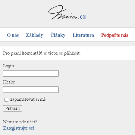
O nás
Základy
Články
Literatura
Podpořte nás
Pro psaní komentářů je třeba se přihlásit.
Login:
Heslo:
zapamatovat si mě
Nemáte zde účet?
Zaregistrujte se!