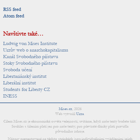
RSS feed
Atom feed
Navštivte také…
Ludwig von Mises Institute
Urzův web o anarchokapitalismu
Kanál Svobodného přístavu
Stoky Svobodného přístavu
Svoboda učení
Libertariánský institut
Liberální institut
Students for Liberty CZ
INESS
Mises.cz
,
2026
Web vytvořil
Urza
.
Cílem Mises.cz je ekonomická osvěta veřejnosti; uvítáme, když naše texty budete šířit.
Souhlas s šířením platí jen pro naše texty; pro převzaté články platí pravidla
původního zdroje.
Názory prezentované na těchto stránkách jsou individuálními vyjádřeními jejich