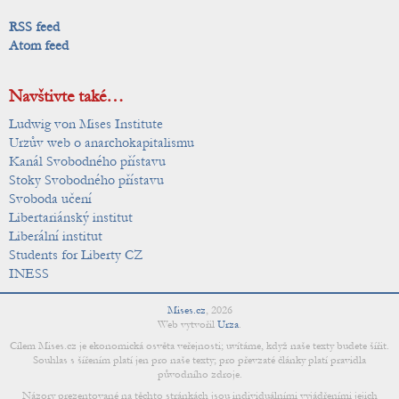
RSS feed
Atom feed
Navštivte také…
Ludwig von Mises Institute
Urzův web o anarchokapitalismu
Kanál Svobodného přístavu
Stoky Svobodného přístavu
Svoboda učení
Libertariánský institut
Liberální institut
Students for Liberty CZ
INESS
Mises.cz
,
2026
Web vytvořil
Urza
.
Cílem Mises.cz je ekonomická osvěta veřejnosti; uvítáme, když naše texty budete šířit.
Souhlas s šířením platí jen pro naše texty; pro převzaté články platí pravidla
původního zdroje.
Názory prezentované na těchto stránkách jsou individuálními vyjádřeními jejich