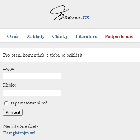
O nás
Základy
Články
Literatura
Podpořte nás
Pro psaní komentářů je třeba se přihlásit.
Login:
Heslo:
zapamatovat si mě
Nemáte zde účet?
Zaregistrujte se!