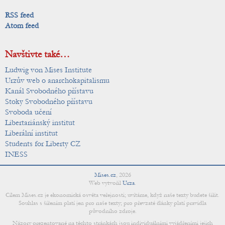
RSS feed
Atom feed
Navštivte také…
Ludwig von Mises Institute
Urzův web o anarchokapitalismu
Kanál Svobodného přístavu
Stoky Svobodného přístavu
Svoboda učení
Libertariánský institut
Liberální institut
Students for Liberty CZ
INESS
Mises.cz
,
2026
Web vytvořil
Urza
.
Cílem Mises.cz je ekonomická osvěta veřejnosti; uvítáme, když naše texty budete šířit.
Souhlas s šířením platí jen pro naše texty; pro převzaté články platí pravidla
původního zdroje.
Názory prezentované na těchto stránkách jsou individuálními vyjádřeními jejich