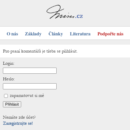
O nás
Základy
Články
Literatura
Podpořte nás
Pro psaní komentářů je třeba se přihlásit.
Login:
Heslo:
zapamatovat si mě
Nemáte zde účet?
Zaregistrujte se!