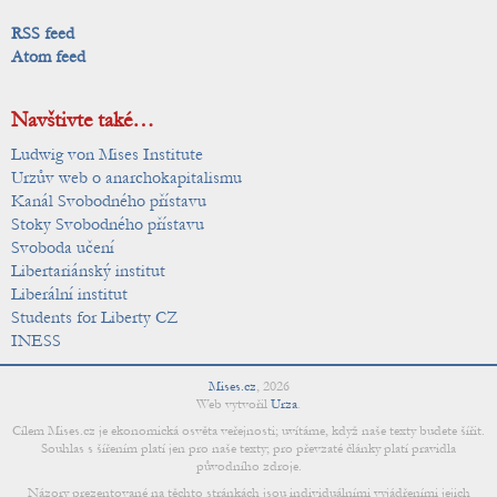
RSS feed
Atom feed
Navštivte také…
Ludwig von Mises Institute
Urzův web o anarchokapitalismu
Kanál Svobodného přístavu
Stoky Svobodného přístavu
Svoboda učení
Libertariánský institut
Liberální institut
Students for Liberty CZ
INESS
Mises.cz
,
2026
Web vytvořil
Urza
.
Cílem Mises.cz je ekonomická osvěta veřejnosti; uvítáme, když naše texty budete šířit.
Souhlas s šířením platí jen pro naše texty; pro převzaté články platí pravidla
původního zdroje.
Názory prezentované na těchto stránkách jsou individuálními vyjádřeními jejich