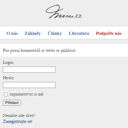
O nás
Základy
Články
Literatura
Podpořte nás
Pro psaní komentářů je třeba se přihlásit.
Login:
Heslo:
zapamatovat si mě
Nemáte zde účet?
Zaregistrujte se!