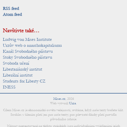
RSS feed
Atom feed
Navštivte také…
Ludwig von Mises Institute
Urzův web o anarchokapitalismu
Kanál Svobodného přístavu
Stoky Svobodného přístavu
Svoboda učení
Libertariánský institut
Liberální institut
Students for Liberty CZ
INESS
Mises.cz
,
2026
Web vytvořil
Urza
.
Cílem Mises.cz je ekonomická osvěta veřejnosti; uvítáme, když naše texty budete šířit.
Souhlas s šířením platí jen pro naše texty; pro převzaté články platí pravidla
původního zdroje.
Názory prezentované na těchto stránkách jsou individuálními vyjádřeními jejich