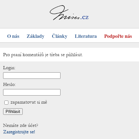
O nás
Základy
Články
Literatura
Podpořte nás
Pro psaní komentářů je třeba se přihlásit.
Login:
Heslo:
zapamatovat si mě
Nemáte zde účet?
Zaregistrujte se!